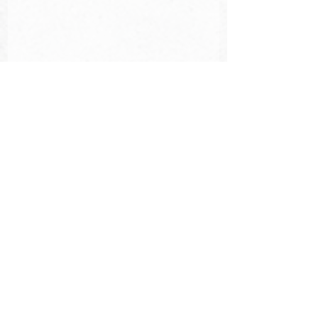
Sports de combat
A la une
Francis Ngannou
tyson fury
BOXE