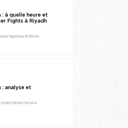
: à quelle heure et
per Fights à Riyadh
Francis Ngannou et Renan
 : analyse et
 contre Renan Ferreira