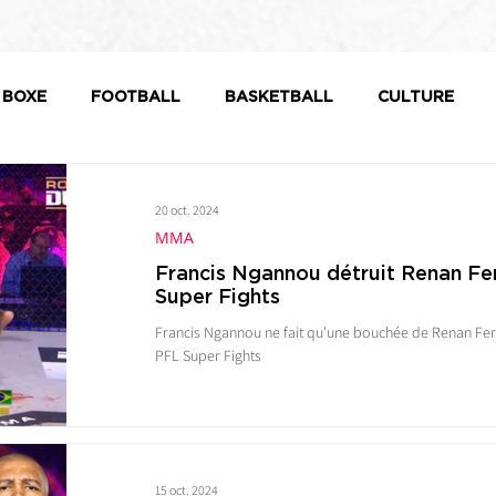
BOXE
FOOTBALL
BASKETBALL
CULTURE
20 oct. 2024
MMA
Francis Ngannou détruit Renan Fer
Super Fights
Francis Ngannou ne fait qu'une bouchée de Renan Fer
PFL Super Fights
15 oct. 2024