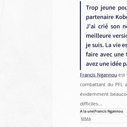
Trop jeune pou
partenaire Kobe 
J'ai crié son n
meilleure versi
je suis. La vie 
faire avec une 
avez une idée pa
Francis Ngannou
 est
combattant du PFL a
évidemment beaucoup 
difficiles...  
A la une
Francis Ngannou
MMA