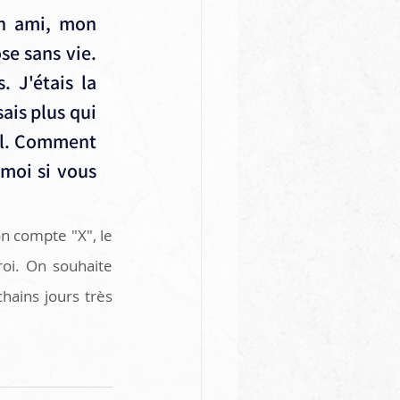
n ami, mon 
se sans vie. 
 J'étais la 
is plus qui 
mal. Comment 
moi si vous 
n compte "X", le 
i. On souhaite 
ains jours très 