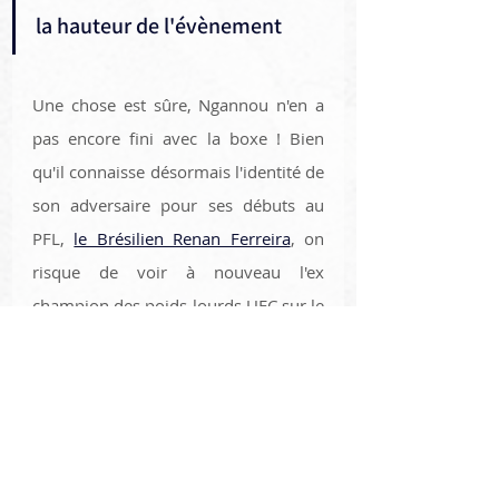
la hauteur de l'évènement 
Une chose est sûre, Ngannou n'en a 
pas encore fini avec la boxe ! Bien 
qu'il connaisse désormais l'identité de 
son adversaire pour ses débuts au 
PFL, 
le Brésilien Renan Ferreira
, on 
risque de voir à nouveau l'ex 
champion des poids lourds UFC sur le 
ring dans un avenir proche. 
Cependant, cela ne devrait pas se 
passer avant plusieurs mois
A la une
Francis Ngannou
Anthony Joshua
BOXE