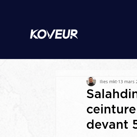
Ilies mkt
13 mars 
Salahdin
ceintur
devant 