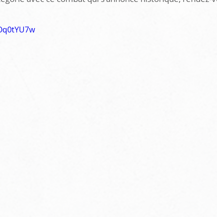
oOq0tYU7w