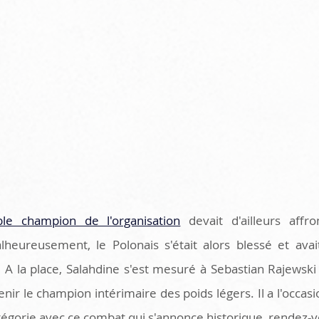
le champion de l'organisation
 devait d'ailleurs affr
eureusement, le Polonais s'était alors blessé et avait
 la place, Salahdine s'est mesuré à Sebastian Rajewski q
ir le champion intérimaire des poids légers. Il a l'occasio
atégorie avec ce combat qui s'annonce historique, rendez-vo