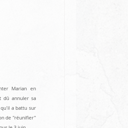
onter Marian en 
 dû annuler sa 
u'il a battu sur 
n de "réunifier" 
us le 3 juin