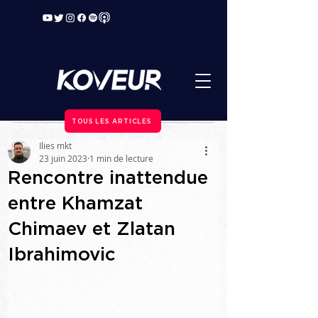
TOUS LES ARTICLES
Ilies mkt
23 juin 2023
1 min de lecture
Rencontre inattendue
entre Khamzat
Chimaev et Zlatan
Ibrahimovic