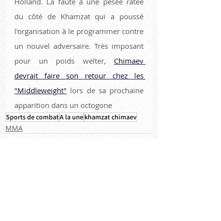
Holland. La faute à une pesée ratée 
du côté de Khamzat qui a poussé 
l'organisation à le programmer contre 
un nouvel adversaire. Très imposant 
pour un poids welter, 
Chimaev 
devrait faire son retour chez les 
"Middleweight"
 lors de sa prochaine 
apparition dans un octogone 
Sports de combat
A la une
khamzat chimaev
MMA
Posts récents
Voir tout