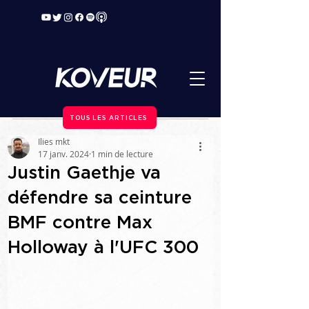
TOUS LES ARTICLES
Ilies mkt
17 janv. 2024
1 min de lecture
Justin Gaethje va
défendre sa ceinture
BMF contre Max
Holloway à l'UFC 300