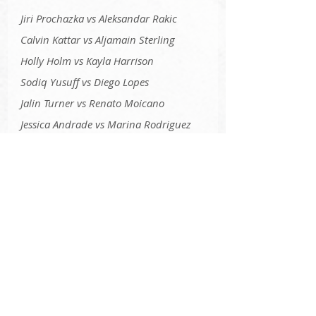
Jiri Prochazka vs Aleksandar Rakic
Calvin Kattar vs Aljamain Sterling
Holly Holm vs Kayla Harrison 
Sodiq Yusuff vs Diego Lopes
Jalin Turner vs Renato Moicano
Jessica Andrade vs Marina Rodriguez
Bobby Green vs Jim Miller 
Deiveson Figueireido vs Cody 
Garbrandt
A la une
Alex Pereira
charles oliveira
MMA