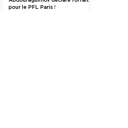
12 sept. 2023
1 min de lecture
L'adversaire d'Abdoul
Abdouraguimov déclare forfait
pour le PFL Paris !
Le PFL cherche un nouvel adversaire à Abdoul
Abdouraguimov pour le 30 septembre
L'information nous vient de Mickael Lebout et de
la...