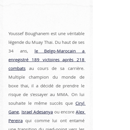
Youssef Boughanem est une véritable 
légende du Muay Thai. Du haut de ses 
34 ans, 
le Belgo-Marocain a 
enregistré 189 victoires après 218 
combats
 au cours de sa carrière. 
Multiple champion du monde de 
boxe thai, il a décidé de prendre le 
risque de s'essayer au MMA. On lui 
souhaite le même succès que 
Ciryl 
Gane
, 
Israel Adesanya
 ou encore 
Alex 
Pereira
 qui comme lui ont entamé 
une transition du pied-poing vers les 