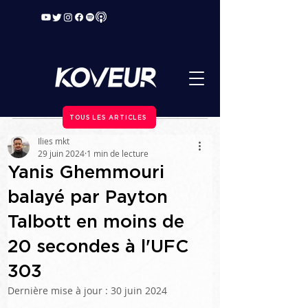
TOUS LES ARTICLES
Ilies mkt
29 juin 2024
1 min de lecture
Yanis Ghemmouri
balayé par Payton
Talbott en moins de
20 secondes à l'UFC
303
Dernière mise à jour :
30 juin 2024