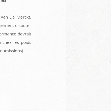
ies 
 Van De Merckt, 
inement disputer 
ormance devrait 
 chez les poids 
soumissions)