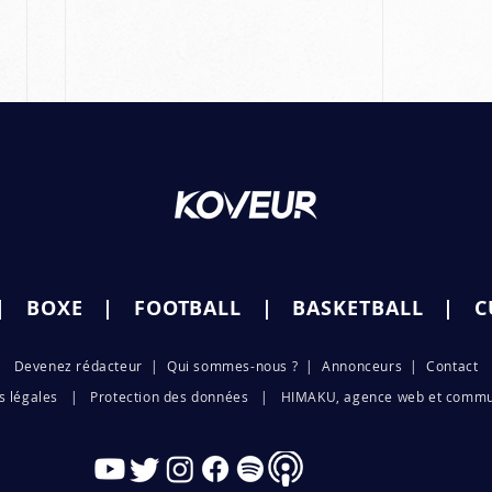
|
BOXE
|
FOOTB
ALL |
BASKETBALL
|
C
Deve
nez ré
d
acteur
|
Qui sommes-nous ?
|
Annonceurs |
Contact
Duel Franco-Belge au
programme du Dana
ns légales | Protection d
es données
|
HIMAKU, agence web et commu
White Contender Series !