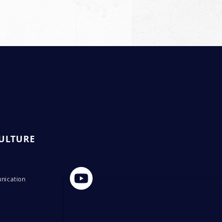
ULTURE
nication