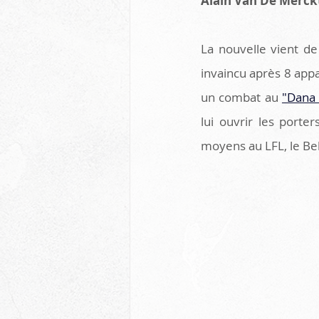
Alain Van De Merck
La nouvelle vient de
invaincu après 8 appa
un combat au 
"Dana 
lui ouvrir les port
moyens au LFL, le Bel