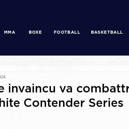
MMA
BOXE
FOOTBALL
BASKETBALL
2024
e invaincu va combatt
ite Contender Series