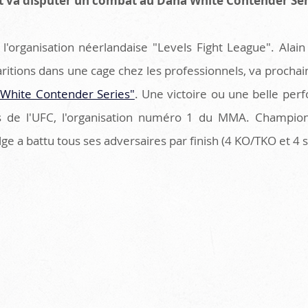
t va disputer un combat au Dana White Contender Ser
 l'organisation néerlandaise "Levels Fight League". Alain
ritions dans une cage chez les professionnels, va procha
White Contender Series"
. Une victoire ou une belle perf
ers de l'UFC, l'organisation numéro 1 du MMA. Champion
ge a battu tous ses adversaires par finish (4 KO/TKO et 4 