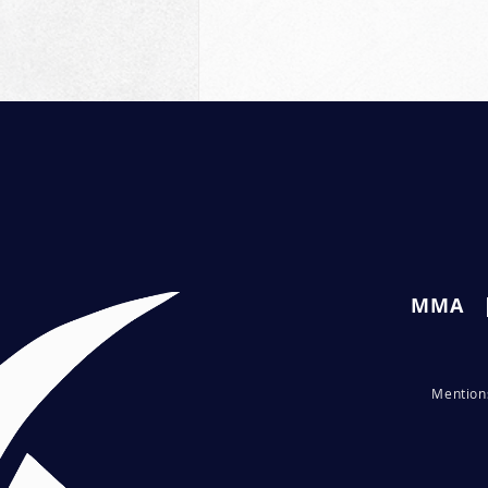
Commentaires
MMA
Rédigez un commentaire...
Interview avec Bolaji Oki,
la nouvelle signature
Me
ntio
belge à l'UFC !