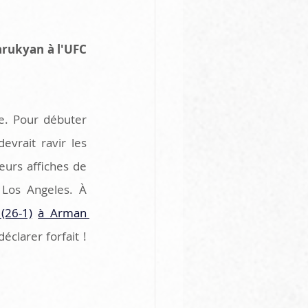
rukyan à l'UFC 
. Pour débuter 
rait ravir les 
urs affiches de 
Los Angeles. À 
(26-1)
à Arman 
clarer forfait ! 