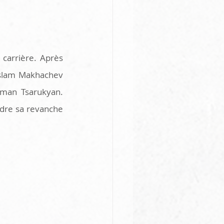
carrière. Après 
Islam Makhachev 
rman Tsarukyan. 
ndre sa revanche 