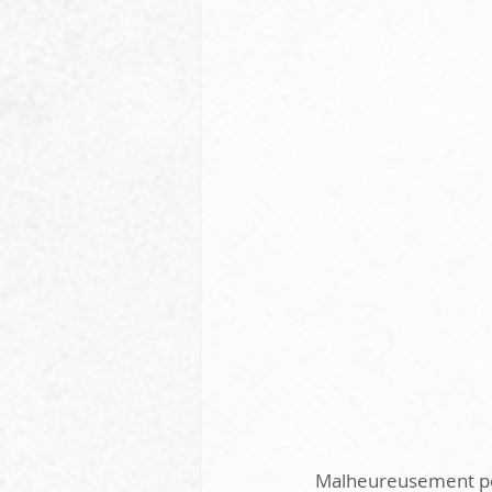
 Malheureusement pour lui, une blessure au dos contractée juste avant la pesée l'a contraint à 