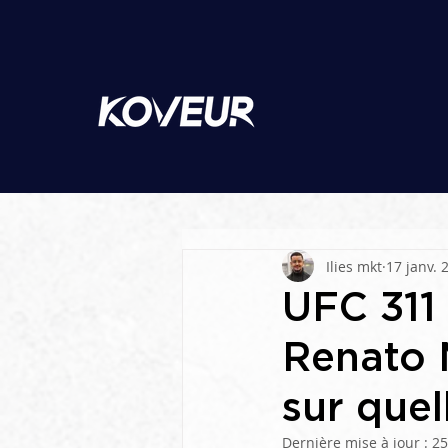
Ilies mkt
17 janv. 
UFC 311
Renato 
sur quel
Dernière mise à jour :
25