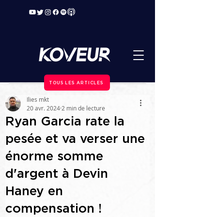
TOUS LES ARTICLES
Ilies mkt
20 avr. 2024
2 min de lecture
Ryan Garcia rate la
pesée et va verser une
énorme somme
d'argent à Devin
Haney en
compensation !