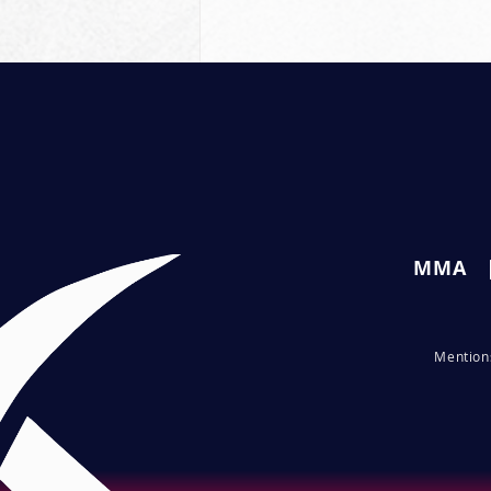
Commentaires
MMA
Rédigez un commentaire...
Ramzan Jembiev s'incline
par soumission en moins
Me
ntio
d'une minute au KSW 90