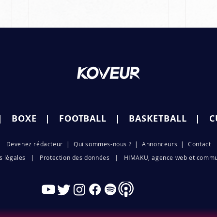
|
BOXE
|
FOOTB
ALL |
BASKETBALL
|
C
Deve
nez ré
d
acteur
|
Qui sommes-nous ?
|
Annonceurs |
Contact
Ramzan Jembiev s'impose
Ram
par soumission au 1er
un g
ns légales | Protection d
es données
|
HIMAKU, agence web et commu
round au KSW 88
déb