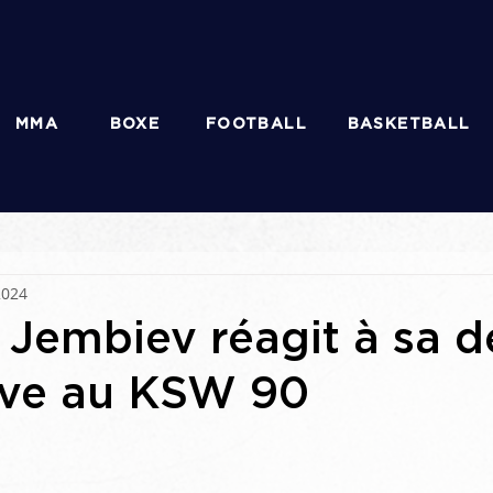
MMA
BOXE
FOOTBALL
BASKETBALL
2024
Jembiev réagit à sa dé
ive au KSW 90