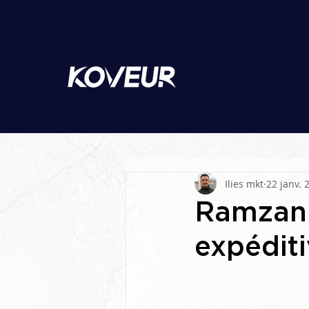
Ilies mkt
22 janv. 
Ramzan 
expédit