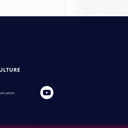
ULTURE
zan Jembiev claque
ros KO pour ses
nication
uts au KSW (Vidéo)