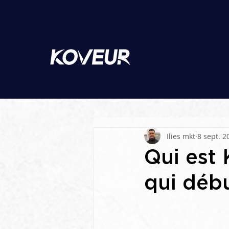
Ilies mkt
8 sept. 2
Qui est 
qui débu