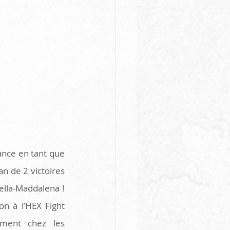
ance en tant que 
n de 2 victoires 
ella-Maddalena ! 
n à l’HEX Fight 
ment chez les 