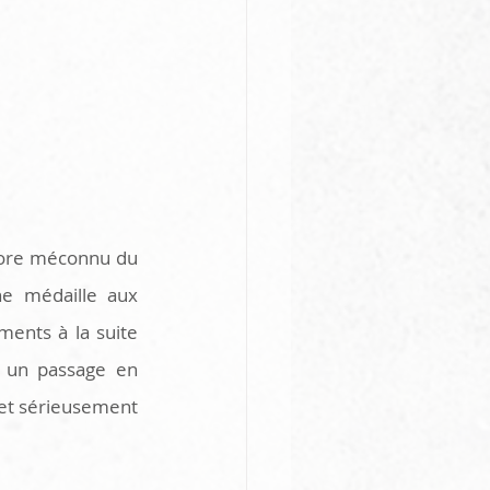
core méconnu du 
e médaille aux 
ents à la suite 
s un passage en 
et sérieusement 