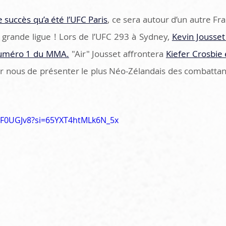
succès qu’a été l’UFC Paris
, ce sera autour d’un autre Fr
 grande ligue ! Lors de l’UFC 293 à Sydney, 
Kevin Jousset
 numéro 1 du MMA.
 "Air" Jousset affrontera 
Kiefer Crosbie 
ur nous de présenter le plus Néo-Zélandais des combattant
uPF0UGJv8?si=65YXT4htMLk6N_5x