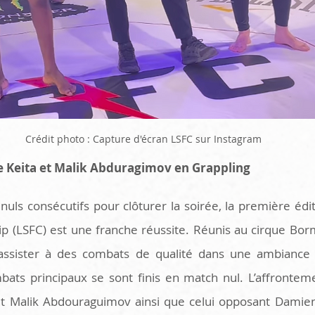
Crédit photo : Capture d'écran LSFC sur Instagram
e Keita et Malik Abduragimov en Grappling
uls consécutifs pour clôturer la soirée, la première édit
p (LSFC) est une franche réussite. Réunis au cirque Borma
assister à des combats de qualité dans une ambiance él
ats principaux se sont finis en match nul. L’affronteme
et Malik Abdouraguimov ainsi que celui opposant Damien