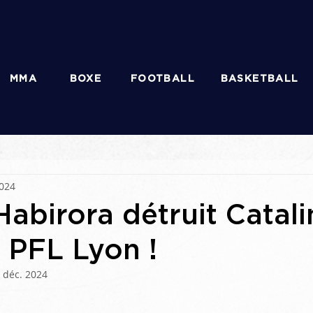
MMA
BOXE
FOOTBALL
BASKETBALL
2024
Habirora détruit Catali
 PFL Lyon !
 déc. 2024