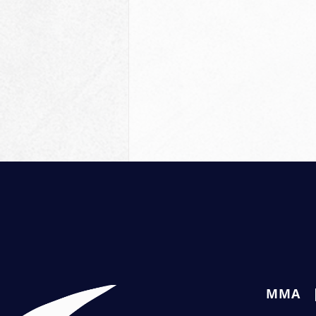
Commentaires
MMA
Rédigez un commentaire...