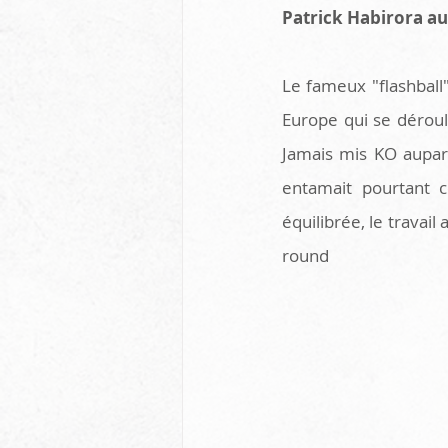
Patrick Habirora au
Le fameux "flashball"
Europe qui se déroulai
Jamais mis KO aupara
entamait pourtant 
équilibrée, le travai
round