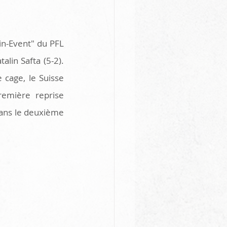
in-Event" du PFL 
lin Safta (5-2). 
cage, le Suisse 
emière reprise 
dans le deuxième 