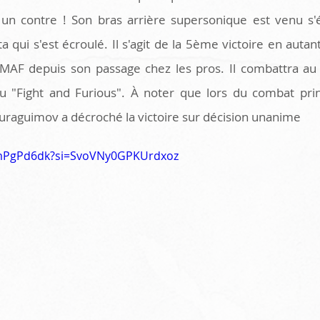
 un contre ! Son bras arrière supersonique est venu s'é
ta qui s'est écroulé. Il s'agit de la 5ème victoire en auta
MAF depuis son passage chez les pros. Il combattra au 
du "Fight and Furious". À noter que lors du combat prin
raguimov a décroché la victoire sur décision unanime 
xmPgPd6dk?si=SvoVNy0GPKUrdxoz