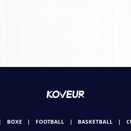
|
BOXE
|
FOOTB
ALL |
BASKETBALL
|
C