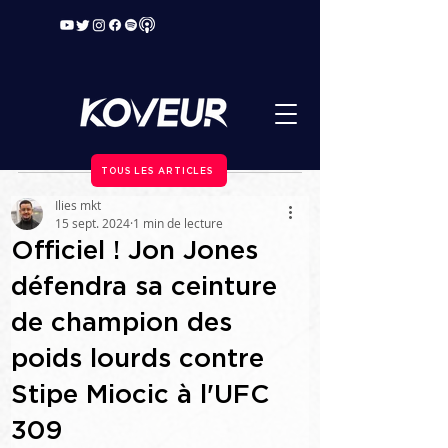
TOUS LES ARTICLES
Ilies mkt
15 sept. 2024
1 min de lecture
Officiel ! Jon Jones
défendra sa ceinture
de champion des
poids lourds contre
Stipe Miocic à l'UFC
309