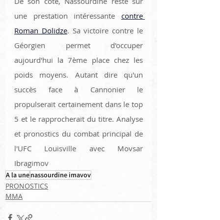
De son côté, Nassourdine reste sur 
une prestation intéressante 
contre 
Roman Dolidze
. Sa victoire contre le 
Géorgien permet d'occuper 
aujourd'hui la 7ème place chez les 
poids moyens. Autant dire qu'un 
succès face à Cannonier le 
propulserait certainement dans le top 
5 et le rapprocherait du titre. Analyse 
et pronostics du combat principal de 
l'UFC Louisville avec Movsar 
Ibragimov
A la une
nassourdine imavov
PRONOSTICS
MMA