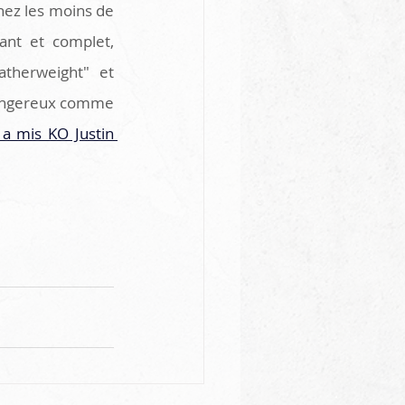
chez les moins de 
sant et complet, 
therweight" et 
dangereux comme 
l a mis KO Justin 