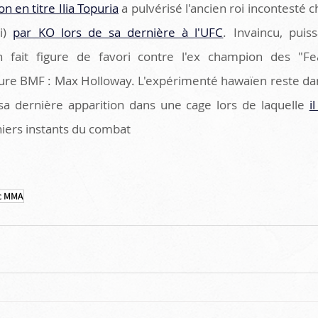
 en titre Ilia Topuria
 a pulvérisé l'ancien roi incontesté 
i) 
par KO lors de sa dernière à l'UFC
. Invaincu, puis
on fait figure de favori contre l'ex champion des "Fea
nture BMF : Max Holloway. L'expérimenté hawaïen reste 
e sa dernière apparition dans une cage lors de laquelle 
i
niers instants du combat  
c MMA