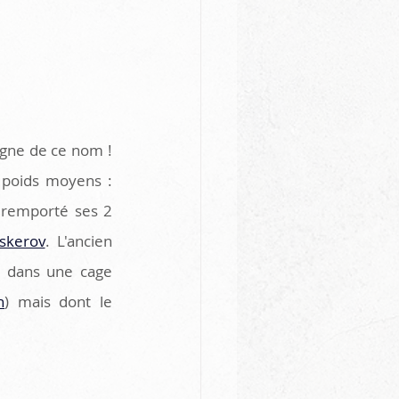
gne de ce nom ! 
Le co "Main-Event" de l'UFC 308 mettra aux prises 2 beaux noms chez les poids moyens : 
a remporté ses 2 
iskerov
. L'ancien 
 dans une cage 
n
) mais dont le 