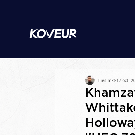
Ilies mkt
17 oct. 2
Khamzat
Whittake
Holloway