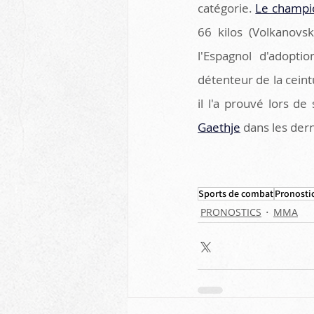
catégorie. 
Le champion
66 kilos (Volkanovsk
l'Espagnol d'adopti
détenteur de la cei
il l'a prouvé lors d
Gaethje
 dans les der
Sports de combat
Pronosti
PRONOSTICS
MMA