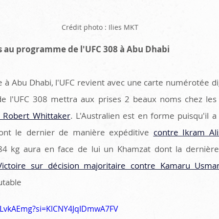
Crédit photo : Ilies MKT
hes au programme de l'UFC 308 à Abu Dhabi
 à Abu Dhabi, l'UFC revient avec une carte numérotée di
 Robert Whittaker
. L'Australien est en forme puisqu'il 
nt le dernier de manière expéditive 
contre Ikram Al
4 kg aura en face de lui un Khamzat dont la dernière
Victoire sur décision majoritaire contre Kamaru Usma
utable
pALvkAEmg?si=KlCNY4JqIDmwA7FV