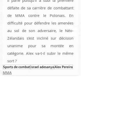
il parle puisqu'il a subi la première 
défaite de sa carrière de combattant 
de MMA contre le Polonais. En 
difficulté pour défendre les amenées 
au sol de son adversaire, le Néo-
Zélandais s'est incliné sur décision 
unanime pour sa montée en 
catégorie. Alex va-t-il subir le même 
sort ? 
Sports de combat
israel adesanya
Alex Pereira
MMA
Voir tout