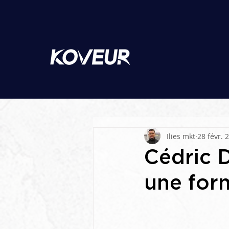
Ilies mkt
28 févr. 
Cédric 
une form