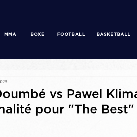
MMA
BOXE
FOOTBALL
BASKETBALL
2023
Doumbé vs Pawel Klima
alité pour "The Best"