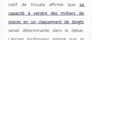
natif de Douala affirme que 
sa 
capacité à vendre des milliers de 
places en un claquement de doigts
serait déterminante dans le débat. 
L'ancien kickboxeur estime que ni 
Ciryl ni Benoit ne sont capables de 
générer autant d'intérêt autour de 
leurs combats que lui ce qui les 
écarteraient de la discussion. D'accord 
avec Doumbé ? 
A la une
cédric doumbé
MMA