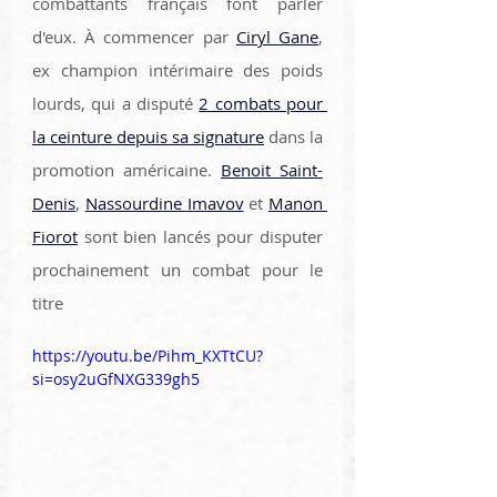
combattants français font parler 
d'eux. À commencer par 
Ciryl Gane
, 
ex champion intérimaire des poids 
lourds, qui a disputé 
2 combats pour 
la ceinture depuis sa signature
 dans la 
promotion américaine. 
Benoit Saint-
Denis
, 
Nassourdine Imavov
 et 
Manon 
Fiorot
 sont bien lancés pour disputer 
prochainement un combat pour le 
titre
https://youtu.be/Pihm_KXTtCU?
si=osy2uGfNXG339gh5