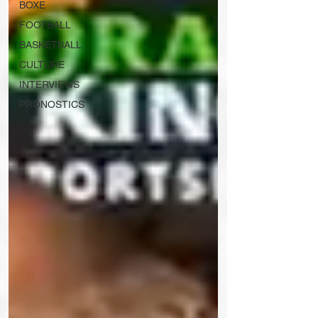
BOXE
FOOTBALL
BASKETBALL
CULTURE
INTERVIEWS
PRONOSTICS