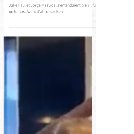
Jake Paul et Jorge Masvidal se
croisent à Miami, c'était tendu !
(Vidéo)
Les 2 ennemis sont tombés l'un sur l'autre à Miami
Jake Paul et Jorge Masvidal s'entendaient bien il fut
un temps. Avant d'affronter Ben...