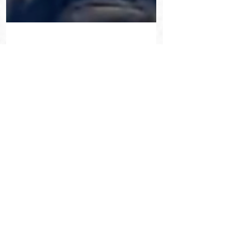
6 avr. 2023
2 min de lecture
Grosse altercation entre Jorge
Masvidal et Kevin Holland
(vidéo)
Jorge Masvidal et Kevin Holland ont failli en venir
aux mains C'est une habitude pour celui qui porte le
surnom de "grande gueule"....