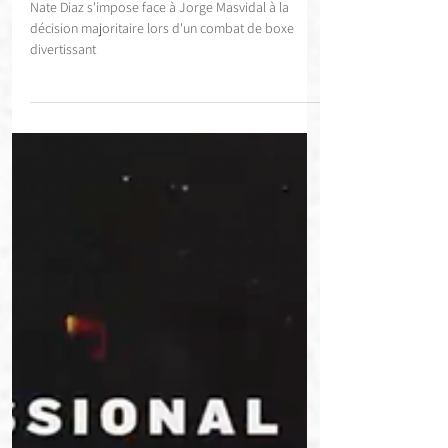
boxe
Nate Diaz s'impose face à Jorge Masvidal à la
décision majoritaire lors d'un combat de boxe
divertissant