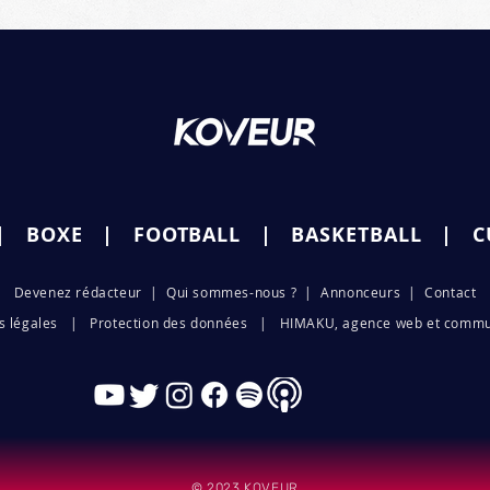
|
BOXE
|
FOOTB
ALL |
BASKETBALL
|
C
Deve
nez ré
d
acteur
|
Qui sommes-nous ?
|
Annonceurs |
Contact
ns légales | Protection d
es données
|
HIMAKU, agence web et commu
© 2023 KOVEUR