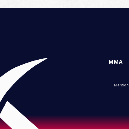
MMA
Me
ntio