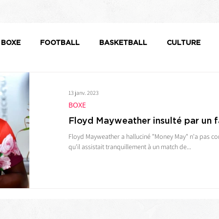
BOXE
FOOTBALL
BASKETBALL
CULTURE
13 janv. 2023
BOXE
Floyd Mayweather insulté par un 
Floyd Mayweather a halluciné "Money May" n'a pas comp
qu'il assistait tranquillement à un match de...